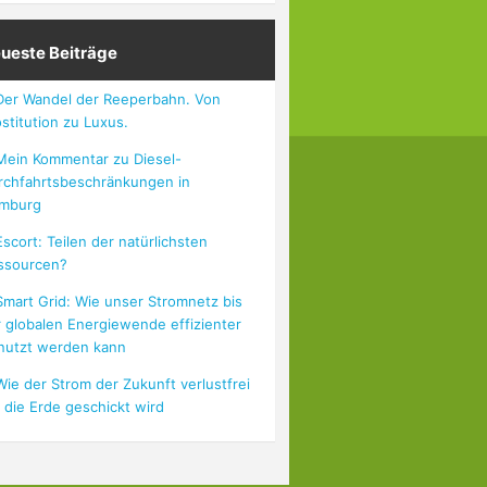
ueste Beiträge
Der Wandel der Reeperbahn. Von
stitution zu Luxus.
Mein Kommentar zu Diesel-
rchfahrtsbeschränkungen in
mburg
Escort: Teilen der natürlichsten
ssourcen?
Smart Grid: Wie unser Stromnetz bis
r globalen Energiewende effizienter
nutzt werden kann
Wie der Strom der Zukunft verlustfrei
 die Erde geschickt wird