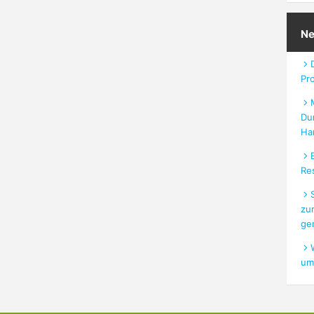
Ne
Pro
Du
Ha
Re
zu
ge
um