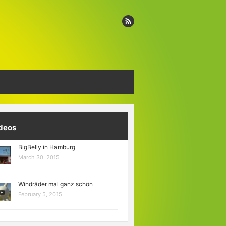
deos
BigBelly in Hamburg
March 30, 2015
Windräder mal ganz schön
February 5, 2015