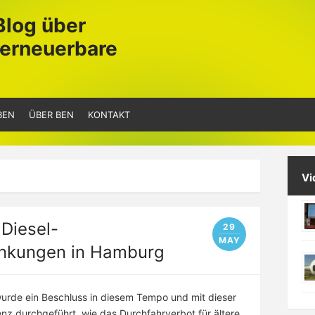
Blog über
 erneuerbare
BEN
ÜBER BEN
KONTAKT
Vi
Diesel-
29
MAY
änkungen in Hamburg
urde ein Beschluss in diesem Tempo und mit dieser
z durchgeführt, wie das Durchfahrverbot für ältere