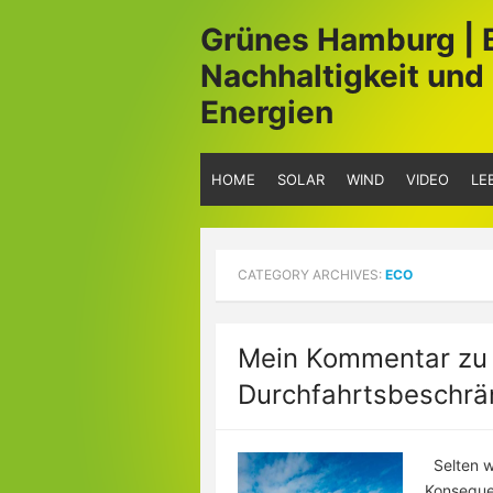
Skip
Grünes Hamburg | 
to
content
Nachhaltigkeit und
Energien
HOME
SOLAR
WIND
VIDEO
LE
CATEGORY ARCHIVES:
ECO
Mein Kommentar zu 
Durchfahrtsbeschr
Selten w
Konsequen