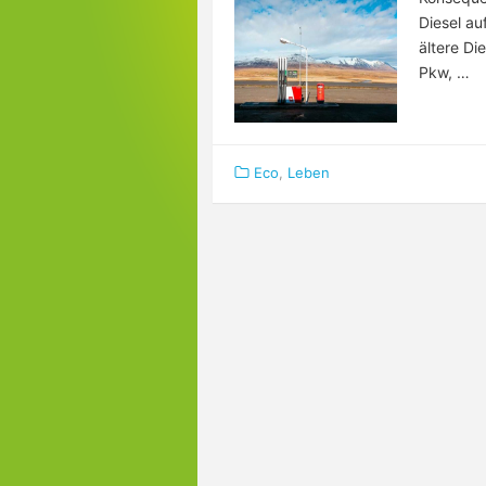
Diesel au
ältere Die
Pkw, …
Eco
,
Leben